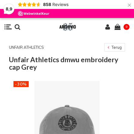
×
858
Reviews
8,9
0
UNFAIR ATHLETICS
Terug
Unfair Athletics dmwu embroidery
cap Grey
-30%