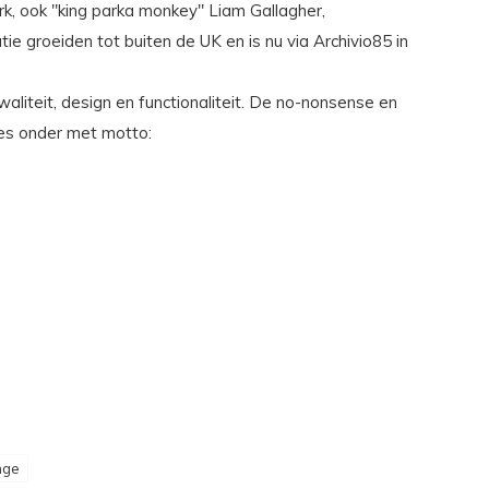
rk, ook "king parka monkey" Liam Gallagher,
e groeiden tot buiten de UK en is nu via Archivio85 in
liteit, design en functionaliteit. De no-nonsense en
lles onder met motto:
nge