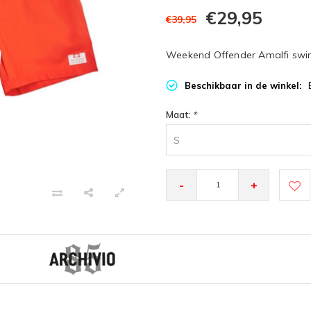
€29,95
€39,95
Weekend Offender Amalfi swim
Beschikbaar in de winkel:
Maat:
*
S
-
+