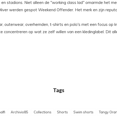
 en stadions. Niet alleen de "working class lad" omarmde het me
liver werden gespot Weekend Offender. Het merk en zijn reputati
 outerwear, overhemden, t-shirts en polo's met een focus op kwa
te concentreren op wat ze zelf willen van een kledinglabel. Dit a
Tags
lfi
Archivio85
Collections
Shorts
Swim shorts
Tangy Ora