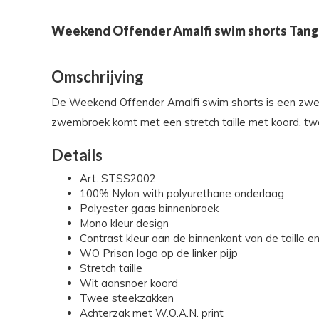
Weekend Offender Amalfi swim shorts Tan
Omschrijving
De Weekend Offender Amalfi swim shorts is een zwembr
zwembroek komt met een stretch taille met koord,
Details
Art. STSS2002
100% Nylon with polyurethane onderlaag
Polyester gaas binnenbroek
Mono kleur design
Contrast kleur aan de binnenkant van de taille e
WO Prison logo op de linker pijp
Stretch taille
Wit aansnoer koord
Twee steekzakken
Achterzak met W.O.A.N. print