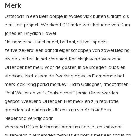
Merk
Ontstaan in een klein dorpje in Wales vlak buiten Cardiff als
een klein project, Weekend Offender was het idee van Sam
Jones en Rhydian Powell.
No-nonsense, functioneel, brutaal, stijlvol, speels,
zelfverzekerd; een aantal eigenschappen van zowel kleding
als de klanten. In het Verenigd Koninkrijk werd Weekend
Offender het merk voor de gasten in de kroegen, clubs en
stadions. Niet alleen de "working class lad" omarmde het
merk, ook "king parka monkey" Liam Gallagher, "modfather"
Paul Weller en zelfs "naked chef" Jamie Oliver werden
gespot Weekend Offender. Het merk en zijn reputatie
groeiden tot buiten de UK en is nu via Archivio85 in
Nederland verkrijgbaar.
Weekend Offender brengt premium fleece- en knitwear,
outerwear, overhemden, t-shirts en polo's met een focus op