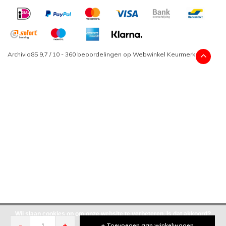
Archivio85
9,7
/
10
-
360
beoordelingen op
Webwinkel Keurmerk
Wij slaan cookies op om onze website te verbeteren. Is dat akkoord?
-
+
+ Toevoegen aan winkelwagen