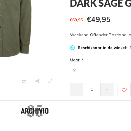
DARK SAGE 
€49,95
€69,95
Weekend Offender Postiano lon
Beschikbaar in de winkel:
Maat:
*
XL
-
+