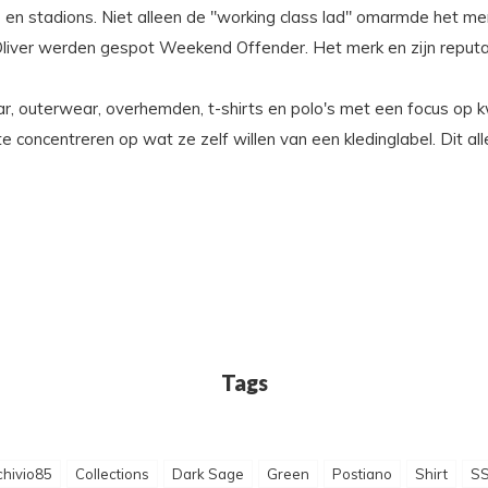
 en stadions. Niet alleen de "working class lad" omarmde het me
liver werden gespot Weekend Offender. Het merk en zijn reputati
 outerwear, overhemden, t-shirts en polo's met een focus op kwa
te concentreren op wat ze zelf willen van een kledinglabel. Dit a
Tags
chivio85
Collections
Dark Sage
Green
Postiano
Shirt
S