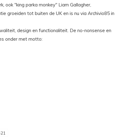
rk, ook "king parka monkey" Liam Gallagher,
e groeiden tot buiten de UK en is nu via Archivio85 in
liteit, design en functionaliteit. De no-nonsense en
lles onder met motto:
S21