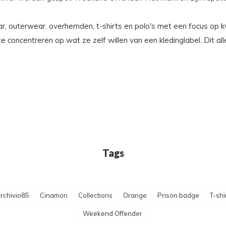
 outerwear, overhemden, t-shirts en polo's met een focus op kwa
te concentreren op wat ze zelf willen van een kledinglabel. Dit a
Tags
rchivio85
Cinamon
Collections
Orange
Prison badge
T-shi
Weekend Offender