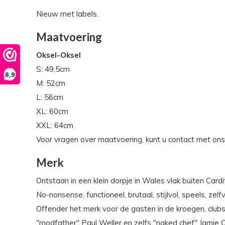
Nieuw met labels.
Maatvoering
Oksel-Oksel
S: 49,5cm
8,9
M: 52cm
L: 56cm
XL: 60cm
XXL: 64cm
Voor vragen over maatvoering, kunt u contact met on
Merk
Ontstaan in een klein dorpje in Wales vlak buiten Car
No-nonsense, functioneel, brutaal, stijlvol, speels, z
Offender het merk voor de gasten in de kroegen, clubs
"modfather" Paul Weller en zelfs "naked chef" Jamie O