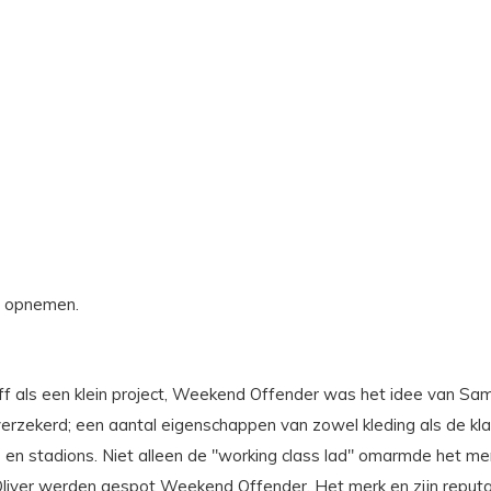
s opnemen.
diff als een klein project, Weekend Offender was het idee van Sa
elfverzekerd; een aantal eigenschappen van zowel kleding als de k
 en stadions. Niet alleen de "working class lad" omarmde het me
liver werden gespot Weekend Offender. Het merk en zijn reputati