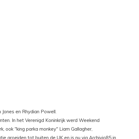
m Jones en Rhydian Powell.
lanten. In het Verenigd Koninkrijk werd Weekend
rk, ook "king parka monkey" Liam Gallagher,
e groeiden tot buiten de UK en is nu via Archivio85 in