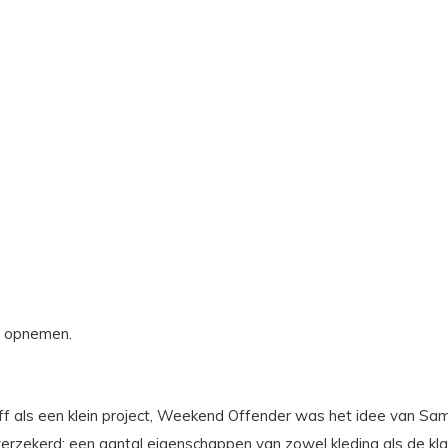
s opnemen.
diff als een klein project, Weekend Offender was het idee van Sa
elfverzekerd; een aantal eigenschappen van zowel kleding als de k