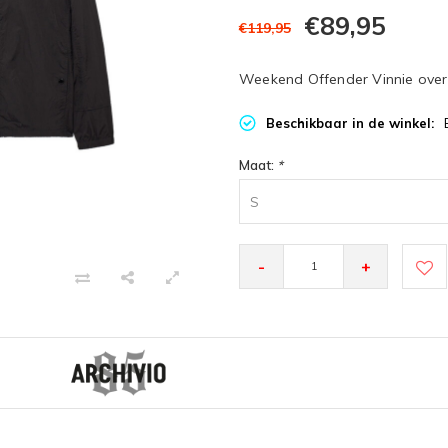
€89,95
€119,95
Weekend Offender Vinnie oversh
Beschikbaar in de winkel:
Maat:
*
S
-
+