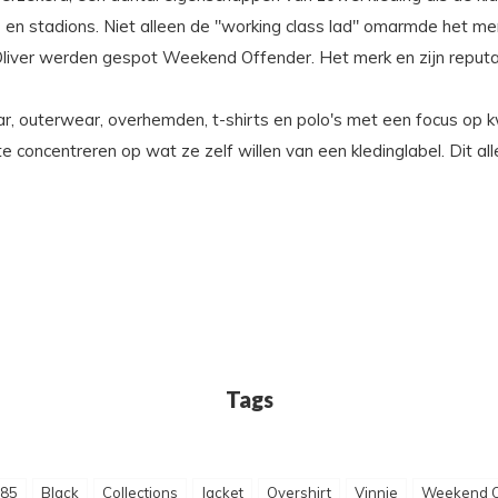
 en stadions. Niet alleen de "working class lad" omarmde het me
liver werden gespot Weekend Offender. Het merk en zijn reputati
 outerwear, overhemden, t-shirts en polo's met een focus op kwa
te concentreren op wat ze zelf willen van een kledinglabel. Dit a
Tags
o85
Black
Collections
Jacket
Overshirt
Vinnie
Weekend O