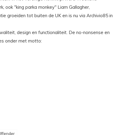
rk, ook "king parka monkey" Liam Gallagher,
e groeiden tot buiten de UK en is nu via Archivio85 in
liteit, design en functionaliteit. De no-nonsense en
lles onder met motto:
ffender