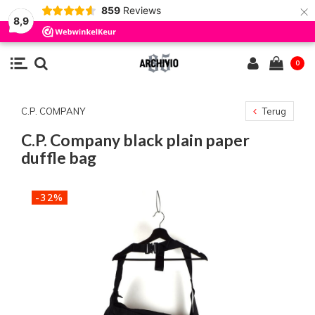
×
859
Reviews
8,9
0
C.P. COMPANY
Terug
C.P. Company black plain paper
duffle bag
-32%