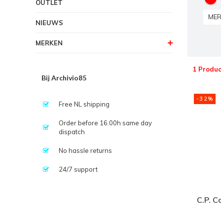
OUTLET
MER
NIEUWS
MERKEN
1 Produc
Bij Archivio85
-32%
Free NL shipping
Order before 16.00h same day
dispatch
No hassle returns
24/7 support
C.P. C