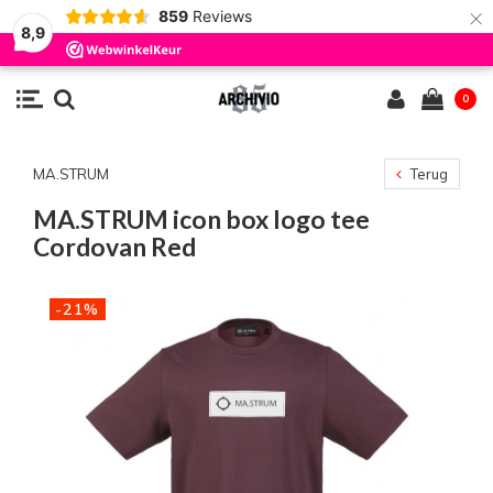
×
859
Reviews
8,9
0
MA.STRUM
Terug
MA.STRUM icon box logo tee
Cordovan Red
-21%