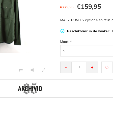
€159,95
€229,95
MA.STRUM LS cyclone shirt in de
Beschikbaar in de winkel:
Maat:
*
S
-
+