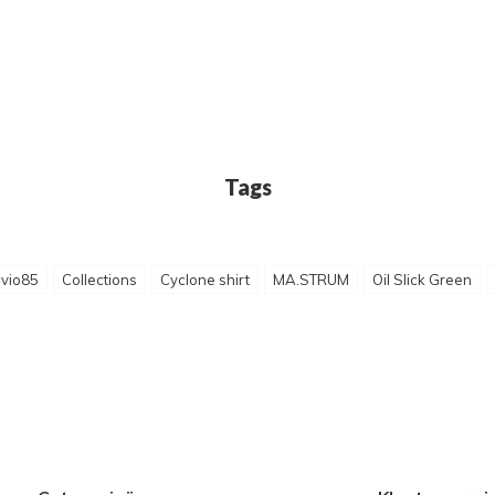
Tags
ivio85
Collections
Cyclone shirt
MA.STRUM
Oil Slick Green