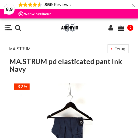
×
859
Reviews
8,9
0
MA.STRUM
Terug
MA.STRUM pd elasticated pant Ink
Navy
-32%