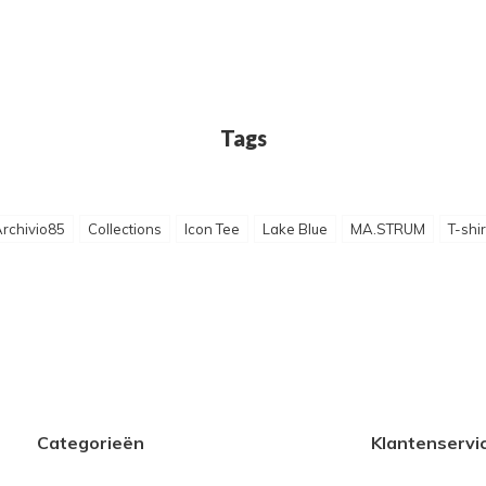
Tags
rchivio85
Collections
Icon Tee
Lake Blue
MA.STRUM
T-shir
Categorieën
Klantenservi