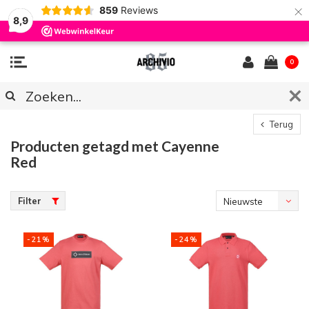
×
859
Reviews
8,9
0
Terug
Producten getagd met Cayenne
Red
Filter
Nieuwste
producten
-21%
-24%