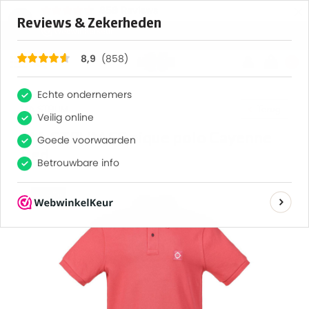
×
858
Reviews
8,9
0
MA.STRUM
Terug
MA.STRUM SS pique polo Cayenne
Red
-24%