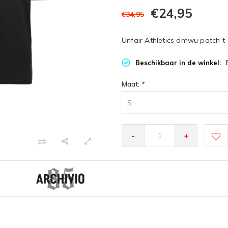
€24,95
€34,95
Unfair Athletics dmwu patch t-s
Beschikbaar in de winkel:
Maat:
*
S
-
+