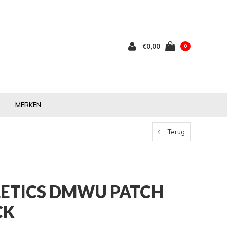
€0,00
0
MERKEN
Terug
LETICS DMWU PATCH
CK