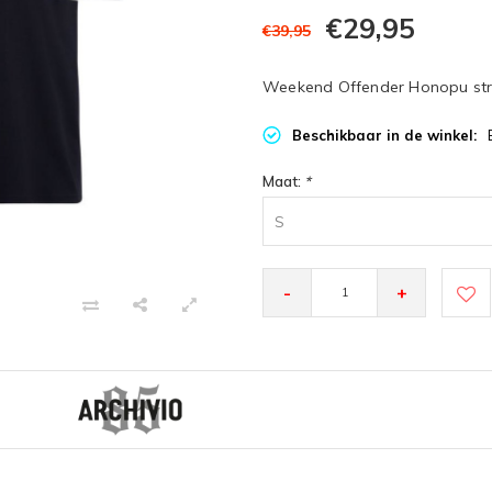
€29,95
€39,95
Weekend Offender Honopu strip
Beschikbaar in de winkel:
Maat:
*
S
-
+