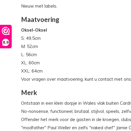
Nieuw met labels.
Maatvoering
Oksel-Oksel
S: 49,5cm
8,9
M: 52cm
L: 56cm
XL: 60cm
XXL: 64cm
Voor vragen over maatvoering, kunt u contact met on
Merk
Ontstaan in een klein dorpje in Wales vlak buiten Car
No-nonsense, functioneel, brutaal, stijlvol, speels, z
Offender het merk voor de gasten in de kroegen, clubs
"modfather" Paul Weller en zelfs "naked chef" Jamie O