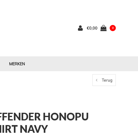
€0,00
0
MERKEN
Terug
FFENDER HONOPU
HIRT NAVY