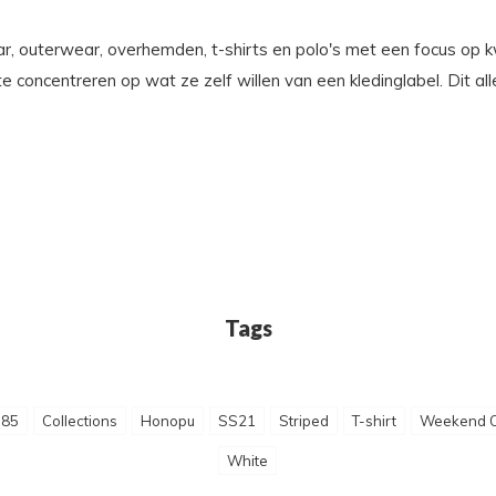
 outerwear, overhemden, t-shirts en polo's met een focus op kwa
te concentreren op wat ze zelf willen van een kledinglabel. Dit a
Tags
o85
Collections
Honopu
SS21
Striped
T-shirt
Weekend O
White