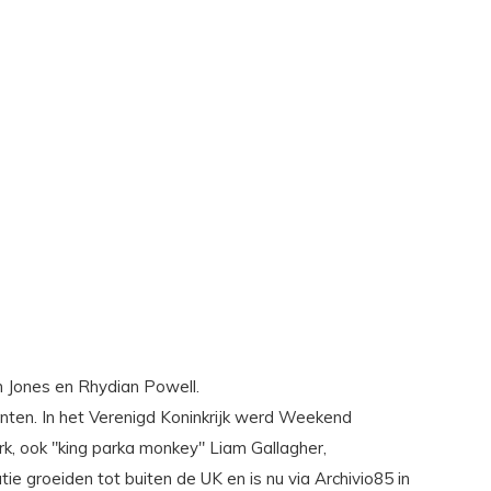
m Jones en Rhydian Powell.
lanten. In het Verenigd Koninkrijk werd Weekend
rk, ook "king parka monkey" Liam Gallagher,
e groeiden tot buiten de UK en is nu via Archivio85 in