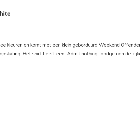
hite
twee kleuren en komt met een klein geborduurd Weekend Offender
sluiting. Het shirt heeft een “Admit nothing” badge aan de zij