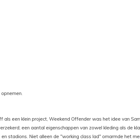
s opnemen.
diff als een klein project, Weekend Offender was het idee van Sa
elfverzekerd; een aantal eigenschappen van zowel kleding als de k
 en stadions. Niet alleen de "working class lad" omarmde het me