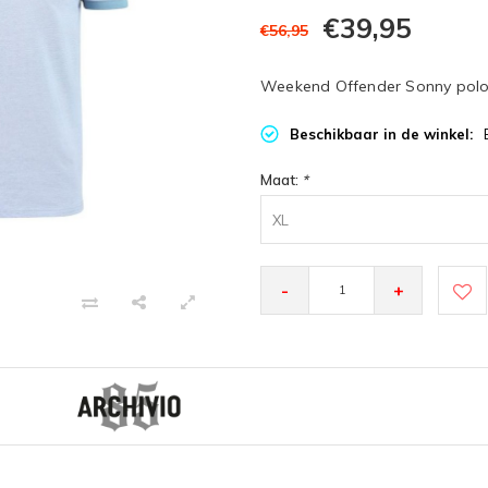
€39,95
€56,95
Weekend Offender Sonny polo 
Beschikbaar in de winkel:
Maat:
*
XL
-
+