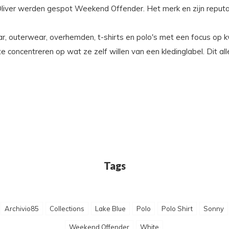
liver werden gespot Weekend Offender. Het merk en zijn reputati
 outerwear, overhemden, t-shirts en polo's met een focus op kwa
te concentreren op wat ze zelf willen van een kledinglabel. Dit a
Tags
Archivio85
Collections
Lake Blue
Polo
Polo Shirt
Sonny
Weekend Offender
White