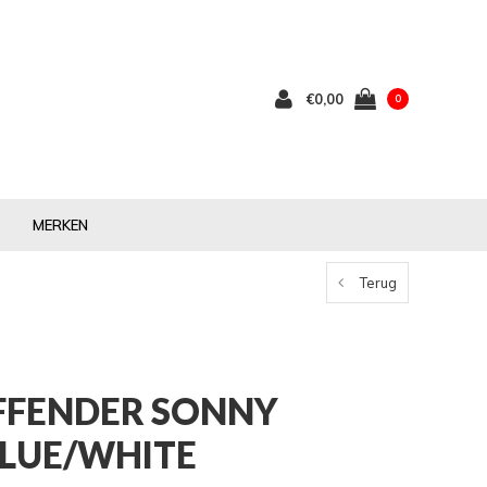
€0,00
0
MERKEN
Terug
FFENDER SONNY
BLUE/WHITE